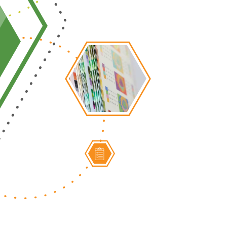
UN RÉSEAU NATIONAL
ACCOMPAGNANT LES
IMPRIMEURS
DANS LEUR DÉMARCHE
ENVIRONNEMENTALE
La gestion de la marque est assurée par 
acteurs engagés dans le développem
durable : Amigraf, les Chambres de Métiers
de l’Artisanat, les Chambres de Commerce
d’Industrie, l'ADEME, les Agences de l’Eau...
EN SAVOIR PLUS